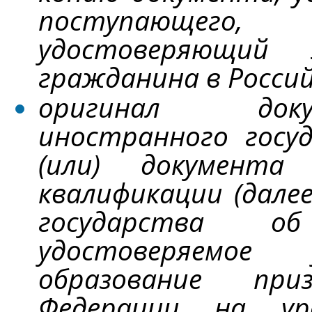
поступающего
удостоверяющий 
гражданина в Россий
оригинал доку
иностранного госу
(или) документ
квалификации (дале
государства об
удостоверяемое 
образование при
Федерации на ур