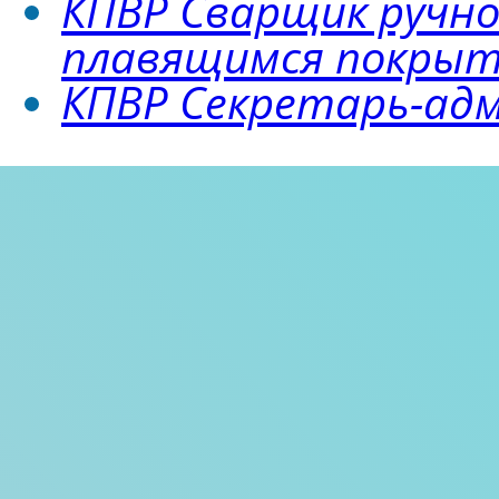
КПВР Сварщик ручно
плавящимся покры
КПВР Секретарь-а